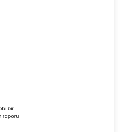
bi bir
n raporu
e