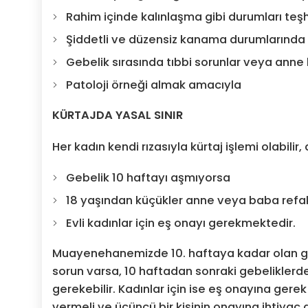
Rahim içinde kalınlaşma gibi durumları te
Şiddetli ve düzensiz kanama durumlarında
Gebelik sırasında tıbbi sorunlar veya ann
Patoloji örneği almak amacıyla
KÜRTAJDA YASAL SINIR
Her kadın kendi rızasıyla kürtaj işlemi olabili
Gebelik 10 haftayı aşmıyorsa
18 yaşından küçükler anne veya baba refak
Evli kadınlar için eş onayı gerekmektedir.
Muayenehanemizde 10. haftaya kadar olan gebel
sorun varsa, 10 haftadan sonraki gebeliklerd
gerekebilir. Kadınlar için ise eş onayına gerek
vermeli ve üçüncü bir kişinin onayına ihtiyaç