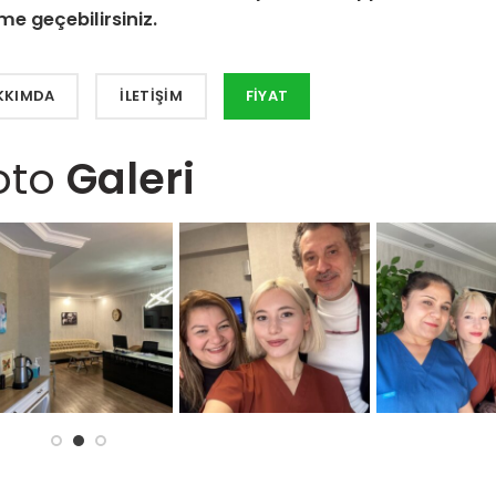
ime geçebilirsiniz.
KKIMDA
İLETIŞIM
FIYAT
oto
Galeri