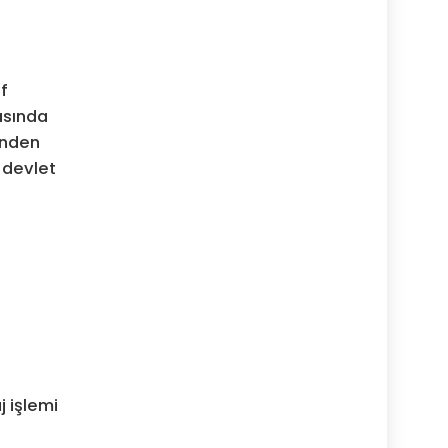
if
rasında
inden
, devlet
 işlemi