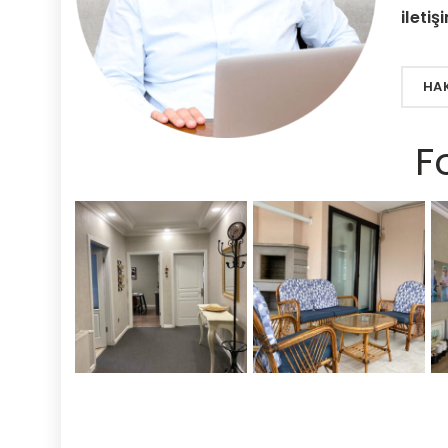
iletiş
HA
F