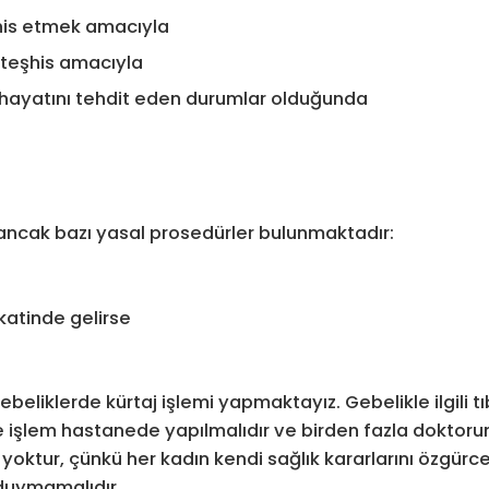
şhis etmek amacıyla
 teşhis amacıyla
e hayatını tehdit eden durumlar olduğunda
r, ancak bazı yasal prosedürler bulunmaktadır:
atinde gelirse
iklerde kürtaj işlemi yapmaktayız. Gebelikle ilgili tıb
e işlem hastanede yapılmalıdır ve birden fazla doktoru
 yoktur, çünkü her kadın kendi sağlık kararlarını özgürc
 duymamalıdır.