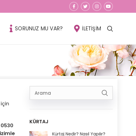
SORUNUZ MU VAR?
İLETİŞİM
için
KÜRTAJ
n
0530
izimle
Kürtaj Nedir? Nasıl Yapılır?