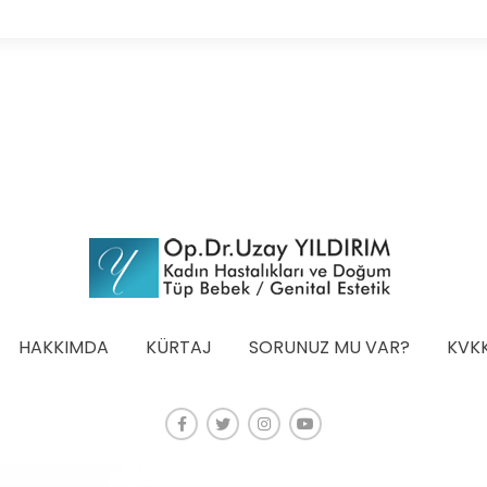
HAKKIMDA
KÜRTAJ
SORUNUZ MU VAR?
KVK