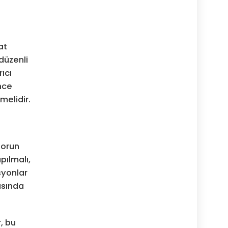
at
düzenli
rıcı
nce
melidir.
torun
pılmalı,
syonlar
asında
, bu