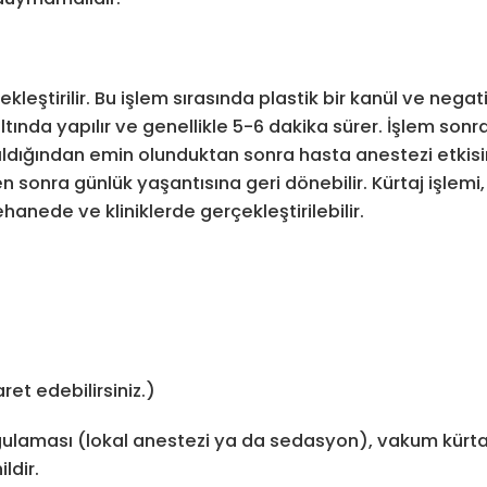
leştirilir. Bu işlem sırasında plastik bir kanül ve negat
 altında yapılır ve genellikle 5-6 dakika sürer. İşlem son
ırıldığından emin olunduktan sonra hasta anestezi etkis
en sonra günlük yaşantısına geri dönebilir. Kürtaj işlemi
nede ve kliniklerde gerçekleştirilebilir.
ret edebilirsiniz.)
gulaması (lokal anestezi ya da sedasyon), vakum kürtaj
ldir.