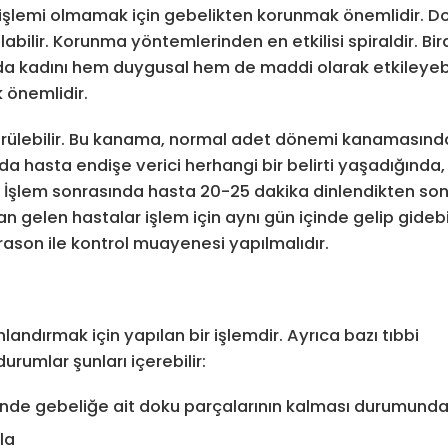
 işlemi olmamak için gebelikten korunmak önemlidir. 
labilir. Korunma yöntemlerinden en etkilisi spiraldir. Bi
a da kadını hem duygusal hem de maddi olarak etkileyebi
önemlidir.
görülebilir. Bu kanama, normal adet dönemi kanamasın
da hasta endişe verici herhangi bir belirti yaşadığında,
r. İşlem sonrasında hasta 20-25 dakika dinlendikten so
an gelen hastalar işlem için aynı gün içinde gelip gidebil
trason ile kontrol muayenesi yapılmalıdır.
andırmak için yapılan bir işlemdir. Ayrıca bazı tıbbi
urumlar şunları içerebilir:
inde gebeliğe ait doku parçalarının kalması durumund
la