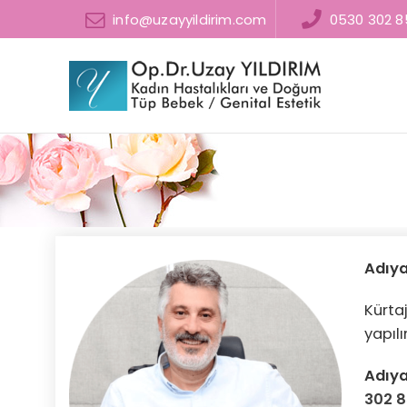
info@uzayyildirim.com
0530 302 8
Adıya
Kürta
yapılı
Adıy
302 8