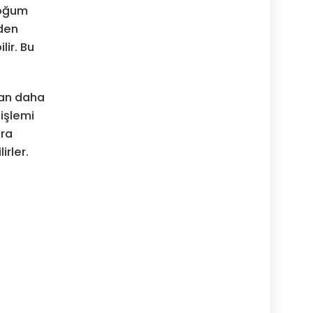
Doğum
rden
lir. Bu
dan daha
 işlemi
nra
irler.
a