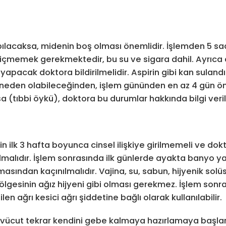
pılacaksa, midenin boş olması önemlidir. İşlemden 5 sa
çmemek gerekmektedir, bu su ve sigara dahil. Ayrıca 
m yapacak doktora bildirilmelidir. Aspirin gibi kan sulandı
a neden olabileceğinden, işlem gününden en az 4 gün ö
sa (tıbbi öykü), doktora bu durumlar hakkında bilgi veril
ilk 3 hafta boyunca cinsel ilişkiye girilmemeli ve dok
nılmalıdır. İşlem sonrasında ilk günlerde ayakta banyo ya
masından kaçınılmalıdır. Vajina, su, sabun, hijyenik solü
bölgesinin ağız hijyeni gibi olması gerekmez. İşlem sonr
en ağrı kesici ağrı şiddetine bağlı olarak kullanılabilir.
 vücut tekrar kendini gebe kalmaya hazırlamaya başlar